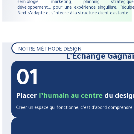
sémiologie, marketing, planning stratégique
développement… pour une expérience singulière, l’équip
Next s’adapte et s’intègre à la structure client existante.
NOTRE MÉTHODE DESIGN
L’Échange Gagna
01
Placer
l’humain au centre
du desi
Créer un espace qui fonctionne, c’est d’abord comprendre c