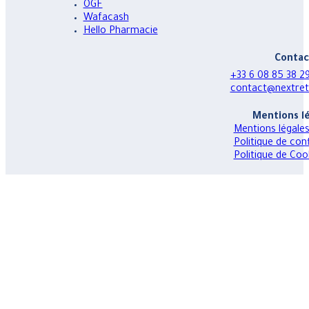
OGF
Wafacash
Hello Pharmacie
Contac
+33 6 08 85 38 
contact@nextreta
Mentions l
Mentions légale
Politique de conf
Politique de Coo