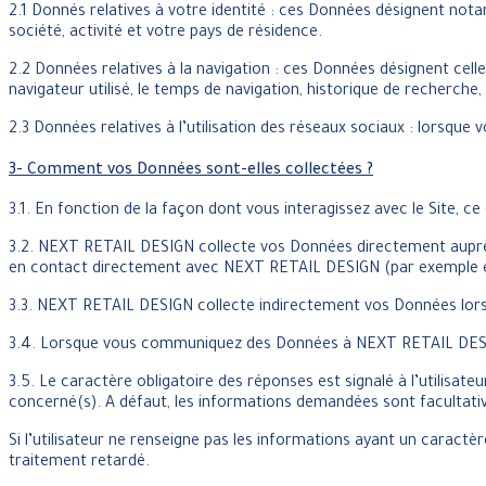
2.1 Donnés relatives à votre identité : ces Données désignent no
société, activité et votre pays de résidence.
2.2 Données relatives à la navigation : ces Données désignent celles
navigateur utilisé, le temps de navigation, historique de recherche, l
2.3 Données relatives à l’utilisation des réseaux sociaux : lorsque 
3- Comment vos Données sont-elles collectées ?
3.1. En fonction de la façon dont vous interagissez avec le Site, c
3.2. NEXT RETAIL DESIGN collecte vos Données directement auprè
en contact directement avec NEXT RETAIL DESIGN (par exemple en 
3.3. NEXT RETAIL DESIGN collecte indirectement vos Données lorsqu
3.4. Lorsque vous communiquez des Données à NEXT RETAIL DESIGN, 
3.5. Le caractère obligatoire des réponses est signalé à l’utilisa
concerné(s). A défaut, les informations demandées sont facultati
Si l’utilisateur ne renseigne pas les informations ayant un caract
traitement retardé.