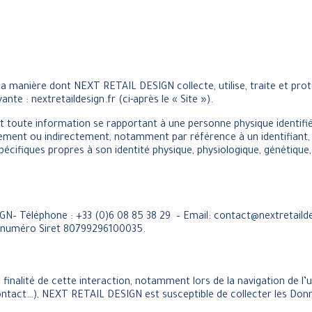
e la manière dont NEXT RETAIL DESIGN collecte, utilise, traite et pr
ante : nextretaildesign.fr (ci-après le « Site »).
 toute information se rapportant à une personne physique identifié
ctement ou indirectement, notamment par référence à un identifiant,
 spécifiques propres à son identité physique, physiologique, génétiqu
– Téléphone : +33 (0)6 08 85 38 29 – Email: contact@nextretaildes
e numéro Siret 80799296100035.
finalité de cette interaction, notamment lors de la navigation de l’ut
ontact…), NEXT RETAIL DESIGN est susceptible de collecter les Donn