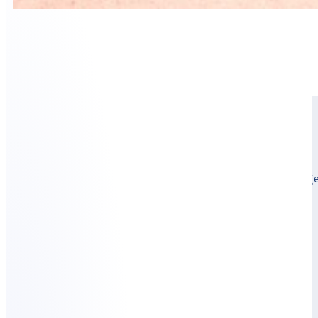
DOUZE
Objectif
Fédérer et partager les savoir-faire des artisans référents (e
dans le XXIe à Paris.
Missions
Création du concept