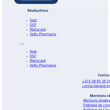
Réalisations
Spar
OGF
Wafacash
Hello Pharmacie
Spar
OGF
Wafacash
Hello Pharmacie
Contac
+33 6 08 85 38 
contact@nextreta
Mentions l
Mentions légale
Politique de conf